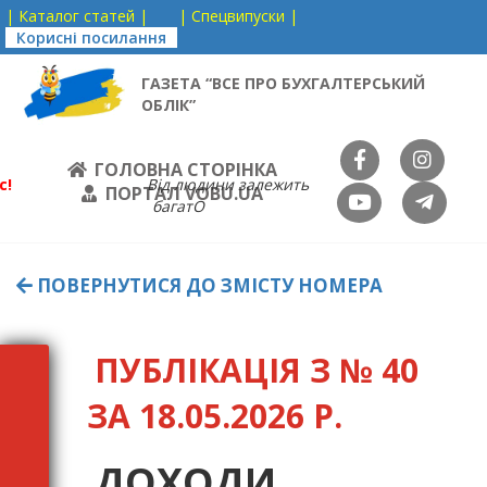
| Каталог статей |
| Спецвипуски |
Корисні посилання
ГАЗЕТА “ВСЕ ПРО БУХГАЛТЕРСЬКИЙ
ОБЛІК”
ГОЛОВНА СТОРІНКА
с!
Від людини залежить
ПОРТАЛ VOBU.UA
багатО
ПОВЕРНУТИСЯ ДО ЗМІСТУ НОМЕРА
ПУБЛІКАЦІЯ З № 40
ЗА 18.05.2026 Р.
ДОХОДИ