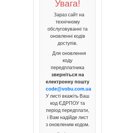
Увага!
Зараз сайт на
технічному
обслуговуванні та
оновленні кодів
доступів.
Для оновлення
коду
передплатника
зверніться на
електронну пошту
code@vobu.com.ua
У листі вкажіть Ваш
код ЄДРПОУ та
період передплати,
і Вам надійде лист
з оновленим кодом.