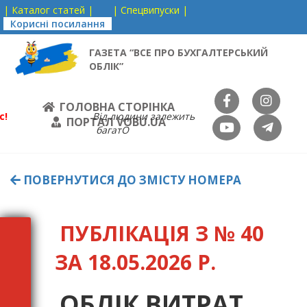
| Каталог статей |
| Спецвипуски |
Корисні посилання
ГАЗЕТА “ВСЕ ПРО БУХГАЛТЕРСЬКИЙ
ОБЛІК”
ГОЛОВНА СТОРІНКА
с!
Від людини залежить
ПОРТАЛ VOBU.UA
багатО
ПОВЕРНУТИСЯ ДО ЗМІСТУ НОМЕРА
ПУБЛІКАЦІЯ З № 40
ЗА 18.05.2026 Р.
ОБЛІК ВИТРАТ