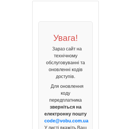
Увага!
Зараз сайт на
технічному
обслуговуванні та
оновленні кодів
доступів.
Для оновлення
коду
передплатника
зверніться на
електронну пошту
code@vobu.com.ua
У листі вкажіть Ваш