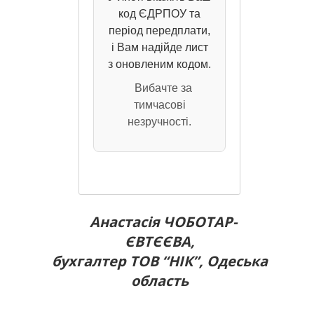
код ЄДРПОУ та
період передплати,
і Вам надійде лист
з оновленим кодом.
Вибачте за
тимчасові
незручності.
Анастасія ЧОБОТАР-
ЄВТЄЄВА,
бухгалтер ТОВ “НІК”, Одеська
область