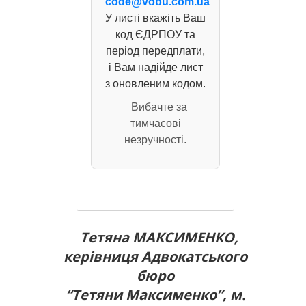
code@vobu.com.ua
У листі вкажіть Ваш
код ЄДРПОУ та
період передплати,
і Вам надійде лист
з оновленим кодом.
Вибачте за
тимчасові
незручності.
Тетяна МАКСИМЕНКО,
керівниця Адвокатського
бюро
“Тетяни Максименко”, м.