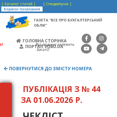
| Каталог статей |
| Спецвипуски |
Корисні посилання
ГАЗЕТА “ВСЕ ПРО БУХГАЛТЕРСЬКИЙ
ОБЛІК”
ГОЛОВНА СТОРІНКА
с!
Від людини залежить
ПОРТАЛ VOBU.UA
багатО
ПОВЕРНУТИСЯ ДО ЗМІСТУ НОМЕРА
ПУБЛІКАЦІЯ З № 44
ЗА 01.06.2026 Р.
ЧЕКЛІСТ