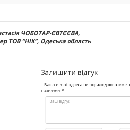
астасія ЧОБОТАР-ЄВТЄЄВА,
ер ТОВ “НІК”, Одеська область
Залишити відгук
Ваша e-mail адреса не оприлюднюватимет
позначені
*