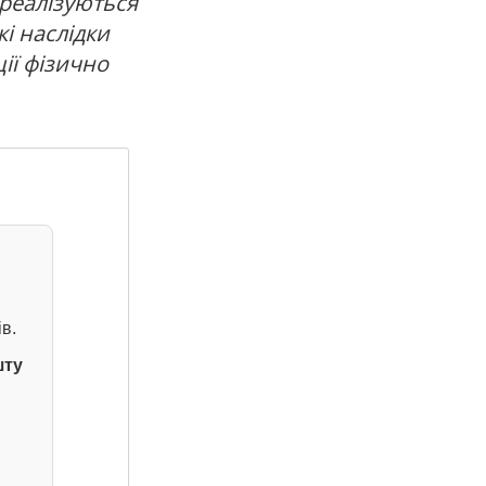
реалізуються
і наслідки
ії фізично
в.
шту