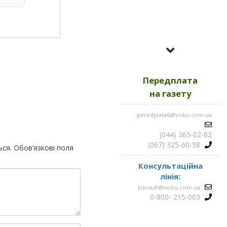
Усі номери за
2023
Передплата
Усі номери за
2022
на газету
peredplata6@vobu.com.ua
Усі номери за
2021
(044) 365-02-82
(067) 325-60-58
ься.
Обов’язкові поля
Консультаційна
лінія:
konsult@vobu.com.ua
0-800- 215-003