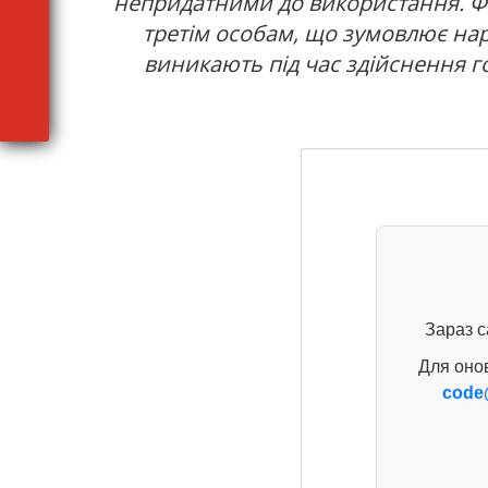
непридатними до використання. Фі
третім особам, що зумовлює нара
виникають під час здійснення го
Зараз с
Для оно
code