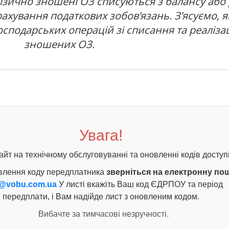
зично зношені ОЗ списуються з балансу або 
хування податкових зобов’язань. З’ясуємо, як
сподарських операцій зі списання та реалізац
зношених ОЗ.
Увага!
айт на технічному обслуговуванні та оновленні кодів доступі
влення коду передплатника
зверніться на електронну по
@vobu.com.ua
У листі вкажіть Ваш код ЄДРПОУ та період
передплати, і Вам надійде лист з оновленим кодом.
Вибачте за тимчасові незручності.