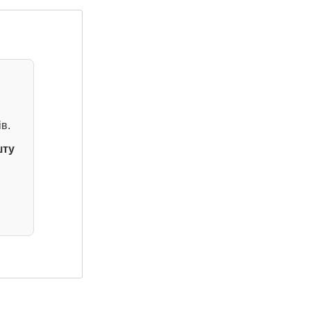
в.
шту