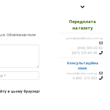
Усі номери за
2023
Передплата
Усі номери за
2022
на газету
ься.
Обов’язкові поля
peredplata6@vobu.com.ua
Усі номери за
2021
(044) 365-02-82
(067) 325-60-58
Консультаційна
лінія:
konsult@vobu.com.ua
0-800- 215-003
айту в цьому браузері