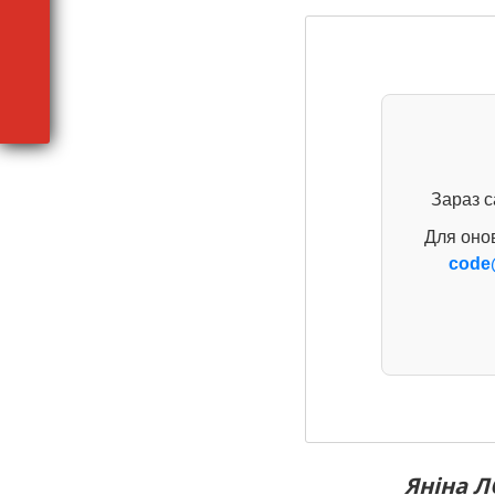
Зараз с
Для оно
code
Яніна Л