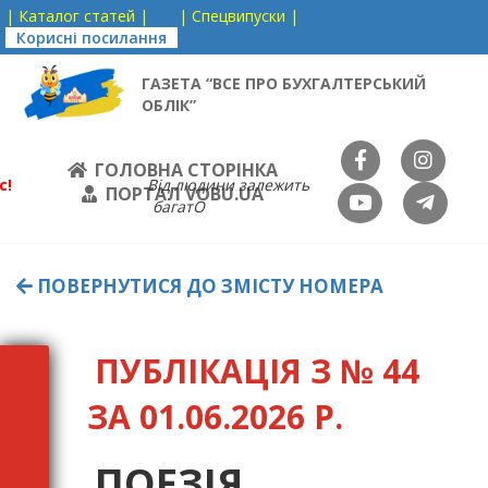
| Каталог статей |
| Спецвипуски |
Корисні посилання
ГАЗЕТА “ВСЕ ПРО БУХГАЛТЕРСЬКИЙ
ОБЛІК”
ГОЛОВНА СТОРІНКА
с!
Від людини залежить
ПОРТАЛ VOBU.UA
багатО
ПОВЕРНУТИСЯ ДО ЗМІСТУ НОМЕРА
ПУБЛІКАЦІЯ З № 44
ЗА 01.06.2026 Р.
ПОЕЗІЯ