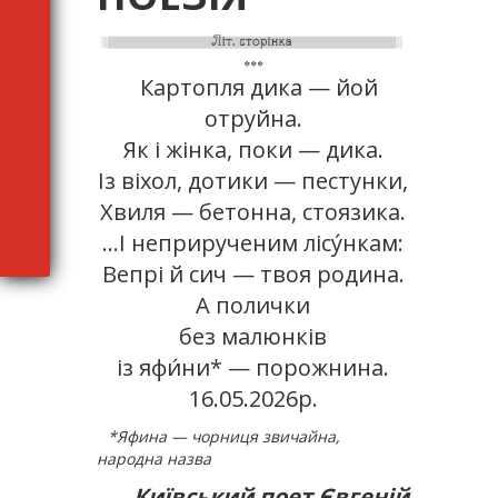
Картопля дика — йой
отруйна.
Як і жінка, поки — дика.
Із віхол, дотики — пестунки,
Хвиля — бетонна, стоязика.
…І неприрученим лісу́нкам:
Вепрі й сич — твоя родина.
А полички
без малюнків
із яфи́ни* — порожнина.
16.05.2026р.
*Яфина — чорниця звичайна,
народна назва
Київський поет Євгеній