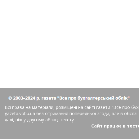
Всі права на матеріали, розміщені на сайті газети
"Все про бух
gazeta.vobu.ua без отримання попередньої згоди, але в обсязі
далі, ніж у другому абзаці тексту.
Сайт працює в тест