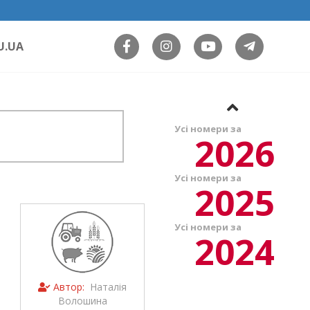
U.UA
Усі номери за
2026
Усі номери за
2025
Усі номери за
2024
Автор:
Наталія
Волошина