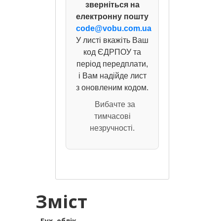
зверніться на
електронну пошту
code@vobu.com.ua
У листі вкажіть Ваш
код ЄДРПОУ та
період передплати,
і Вам надійде лист
з оновленим кодом.
Вибачте за
тимчасові
незручності.
Зміст
Бух. облiк