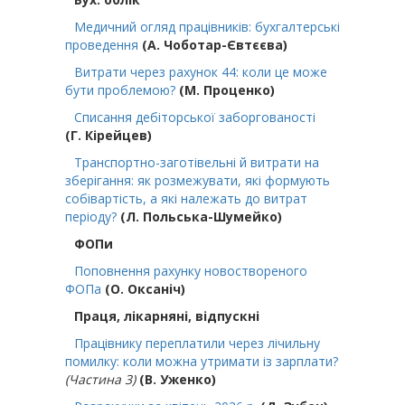
Медичний огляд працівників: бухгалтерські
проведення
(А. Чоботар-Євтєєва)
Витрати через рахунок 44: коли це може
бути проблемою?
(М. Проценко)
Списання дебіторської заборгованості
(Г. Кірейцев)
Транспортно-заготівельні й витрати на
зберігання: як розмежувати, які формують
собівартість, а які належать до витрат
періоду?
(Л. Польська-Шумейко)
ФОПи
Поповнення рахунку новоствореного
ФОПа
(О. Оксаніч)
Праця, лікарняні, відпускні
Працівнику переплатили через лічильну
помилку: коли можна утримати із зарплати?
(Частина 3)
(В. Уженко)