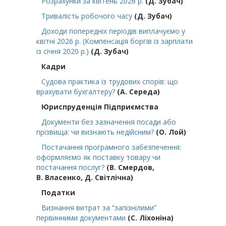
Розрахунки за квітень 2026 р.
(Д. Зубач)
Тривалість робочого часу
(Д. Зубач)
Доходи попередніх періодів виплачуємо у
квітні 2026 р. (Компенсація боргів із зарплати
із січня 2020 р.)
(Д. Зубач)
Кадри
Судова практика із трудових спорів: що
врахувати бухгалтеру?
(А. Середа)
Юриспруденція Підприємства
Документи без зазначення посади або
прізвища: чи визнають недійсним?
(О. Лой)
Постачання програмного забезпечення:
оформляємо як поставку товару чи
постачання послуг?
(В. Смердов,
В. Власенко, Д. Світлічна)
Податки
Визнання витрат за “запізнілими”
первинними документами
(С. Ліхоніна)