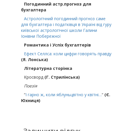
Погодинний астр.прогноз для
бухгалтера
Астрологічний погодинний прогноз саме
для бухгалтера і податківця в Україні від гуру
київської астрологічної школи Галини
Іонівни Побережної
Романтика і Успіх бухгалтерів
Ефект Селлса: коли цифри говорять правду
(Я. Лонська)
Літературна сторінка
Кросворд
(Г. Стрилінська)
Поезія
“
І гарно ж, коли яблуньцвітно у квітні…
“
(Є.
Юхниця)
Залишити відгук