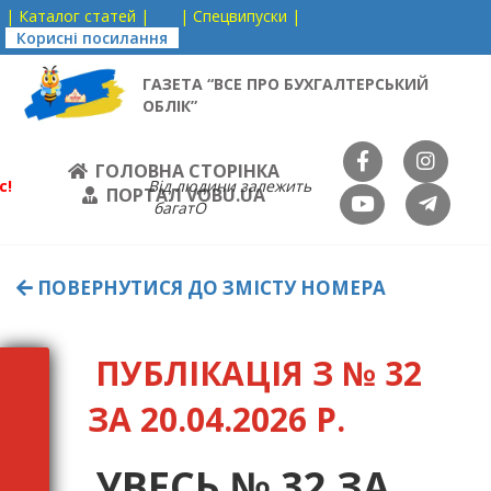
| Каталог статей |
| Спецвипуски |
Корисні посилання
ГАЗЕТА “ВСЕ ПРО БУХГАЛТЕРСЬКИЙ
ОБЛІК”
ГОЛОВНА СТОРІНКА
с!
Від людини залежить
ПОРТАЛ VOBU.UA
багатО
ПОВЕРНУТИСЯ ДО ЗМІСТУ НОМЕРА
ПУБЛІКАЦІЯ З № 32
ЗА 20.04.2026 Р.
УВЕСЬ № 32 ЗА