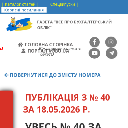
| Каталог статей |
| Спецвипуски |
Корисні посилання
ГАЗЕТА “ВСЕ ПРО БУХГАЛТЕРСЬКИЙ
ОБЛІК”
ГОЛОВНА СТОРІНКА
с!
Від людини залежить
ПОРТАЛ VOBU.UA
багатО
ПОВЕРНУТИСЯ ДО ЗМІСТУ НОМЕРА
ПУБЛІКАЦІЯ З № 40
ЗА 18.05.2026 Р.
УВЕСЬ № 40 ЗА