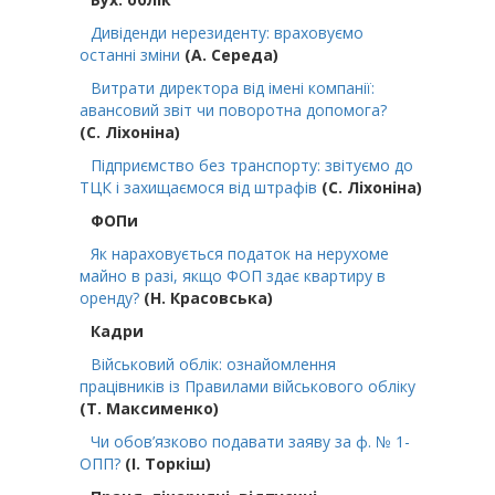
Дивіденди нерезиденту: враховуємо
останні зміни
(А. Середа)
Витрати директора від імені компанії:
авансовий звіт чи поворотна допомога?
(С. Ліхоніна)
Підприємство без транспорту: звітуємо до
ТЦК і захищаємося від штрафів
(С. Ліхоніна)
ФОПи
Як нараховується податок на нерухоме
майно в разі, якщо ФОП здає квартиру в
оренду?
(Н. Красовська)
Кадри
Військовий облік: ознайомлення
працівників із Правилами військового обліку
(Т. Максименко)
Чи обов’язково подавати заяву за ф. № 1-
ОПП?
(І. Торкіш)