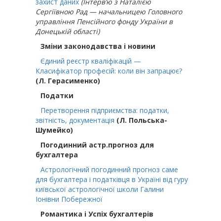
захист даних
(Інтерв’ю з Наталією
Сергіївною Рад — начальницею Головного
управління Пенсійного фонду України в
Донецькій області)
Змiни законодавства i новини
Єдиний реєстр кваліфікацій —
Класифікатор професій: коли він запрацює?
(Л. Герасименко)
Податки
Перетворення підприємства: податки,
звітність, документація
(Л. Польська-
Шумейко)
Погодинний астр.прогноз для
бухгалтера
Астрологічний погодинний прогноз саме
для бухгалтера і податківця в Україні від гуру
київської астрологічної школи Галини
Іонівни Побережної
Романтика і Успіх бухгалтерів