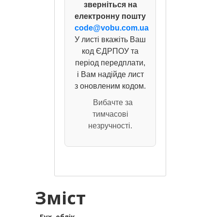
зверніться на
електронну пошту
code@vobu.com.ua
У листі вкажіть Ваш
код ЄДРПОУ та
період передплати,
і Вам надійде лист
з оновленим кодом.
Вибачте за
тимчасові
незручності.
Зміст
Бух. облiк