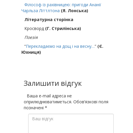
Філософ із рахівницею: пригоди Ананії
Чарльза Літтлтона
(Я. Лонська)
Літературна сторінка
Кросворд
(Г. Стрилінська)
Поезія
“
Перекладаємо на дощ і на весну…
”
(Є.
Юхниця)
Залишити відгук
Ваша e-mail адреса не
оприлюднюватиметься.
Обов’язкові поля
позначені
*