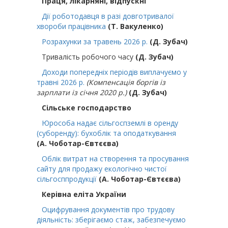
Праця, лікарняні, відпускні
Дії роботодавця в разі довготривалої
хвороби працівника
(Т. Вакуленко)
Розрахунки за травень 2026 р.
(Д. Зубач)
Тривалість робочого часу
(Д. Зубач)
Доходи попередніх періодів виплачуємо у
травні 2026 р.
(Компенсація боргів із
зарплати із січня 2020 р.)
(Д. Зубач)
Сільське господарство
Юрособа надає сільгоспземлі в оренду
(суборенду): бухоблік та оподаткування
(А. Чоботар-Євтєєва)
Облік витрат на створення та просування
сайту для продажу екологічно чистої
сільгосппродукції
(А. Чоботар-Євтєєва)
Керівна еліта України
Оцифрування документів про трудову
діяльність: зберігаємо стаж, забезпечуємо