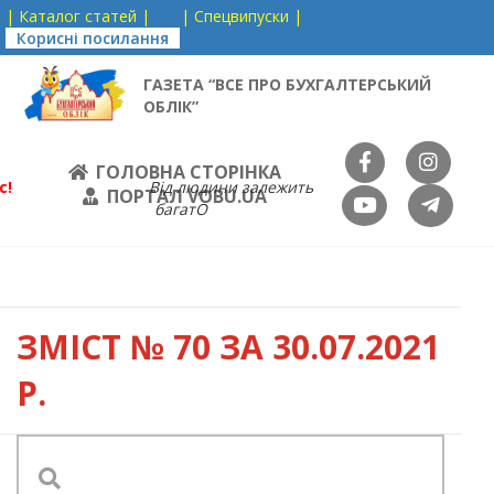
| Каталог статей |
| Спецвипуски |
Корисні посилання
ГАЗЕТА “ВСЕ ПРО БУХГАЛТЕРСЬКИЙ
ОБЛІК”
ГОЛОВНА СТОРІНКА
с!
Від людини залежить
ПОРТАЛ VOBU.UA
багатО
ЗМІСТ
№ 70 ЗА 30.07.2021
Р.